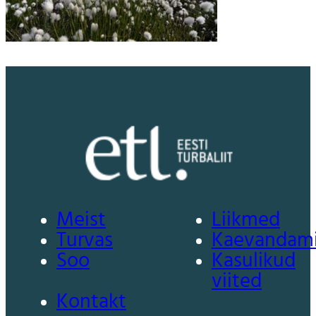
Meist
Liikmed
Turvas
Kaevandam
Soo
Kasulikud
viited
Kontakt