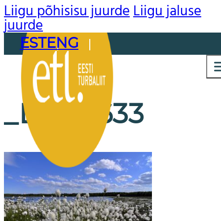
Liigu põhisisu juurde
Liigu jaluse
juurde
EST
ENG
_DSC0633