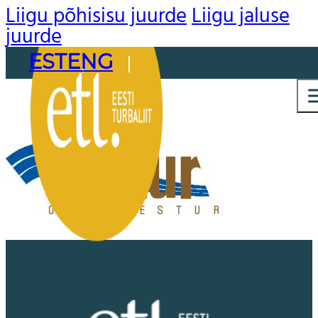
Liigu põhisisu juurde
Liigu jaluse
juurde
EST
ENG